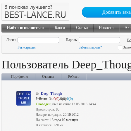
Добавить зака
Найти исполнителя
Блоги
Статьи
Новости
Ак
Логин:
Пароль:
Регистрация
Забыли пароль?
Запо
Пользователь Deep_Thou
Портфолио
Отзывы
Рейтинг
Deep_Though
Рейтинг:
34
0(0)
/0(0)/
0(0)
Свободен
, был на сайте 13.05.2013 14:44
Просмотров:
85
Дата регистрации:
20.10.2012
На сайте:
13 года 10 месяцев
В каталоге:
1210-й