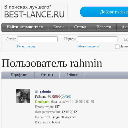
Добавить зака
Найти исполнителя
Блоги
Статьи
Новости
Ак
Логин:
Пароль:
Регистрация
Забыли пароль?
Запо
Пользователь rahmin
Портфолио
Отзывы
Рейтинг
rahmin
Рейтинг:
92
0(0)
/0(0)/
0(0)
Свободен
, был на сайте 14.10.2012 01:49
Просмотров:
157
Дата регистрации:
12.10.2012
На сайте:
13 года 10 месяцев
В каталоге:
658-й