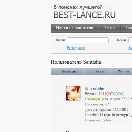
Найти исполнителя
Блоги
Ста
Логин:
Пароль:
Регистрация
За
Пользователь Santisha
Портфолио
Отзывы
Рейтинг
Santisha
Рейтинг:
104
0(0)
/0(0)/
0(0)
Свободен
, был на сайте 27.12.
Просмотров:
87
Дата регистрации:
07.10.2012
На сайте:
13 года 10 месяцев 2
В каталоге:
560-й