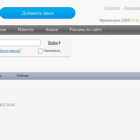
О проекте
Пользоват
Добавить заказ
Фрилансеров:
25647
(+2)
тьи
Новости
Акции
Реклама на сайте
были пароль?
Запомнить
ы
Рейтинг
2012 19:41