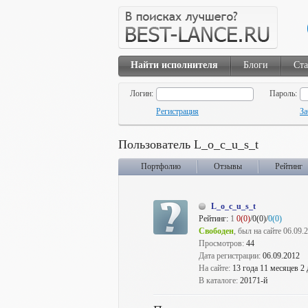
Найти исполнителя
Блоги
Ста
Логин:
Пароль:
Регистрация
За
Пользователь L_o_c_u_s_t
Портфолио
Отзывы
Рейтинг
L_o_c_u_s_t
Рейтинг:
1
0(0)
/0(0)/
0(0)
Свободен
, был на сайте 06.09.
Просмотров:
44
Дата регистрации:
06.09.2012
На сайте:
13 года 11 месяцев 2
В каталоге:
20171-й