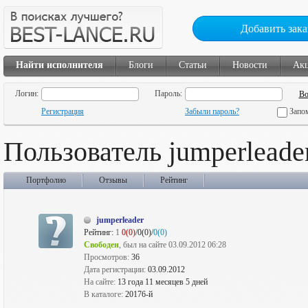
Добавить зака
Найти исполнителя
Блоги
Статьи
Новости
Ак
Логин:
Пароль:
Регистрация
Забыли пароль?
Запо
Пользователь jumperleade
Портфолио
Отзывы
Рейтинг
jumperleader
Рейтинг:
1
0(0)
/0(0)/
0(0)
Свободен
, был на сайте 03.09.2012 06:28
Просмотров:
36
Дата регистрации:
03.09.2012
На сайте:
13 года 11 месяцев 5 дней
В каталоге:
20176-й