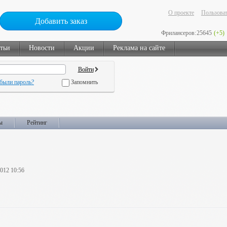
О проекте
Пользоват
Добавить заказ
Фрилансеров:
25645
(+5)
тьи
Новости
Акции
Реклама на сайте
были пароль?
Запомнить
ы
Рейтинг
2012 10:56