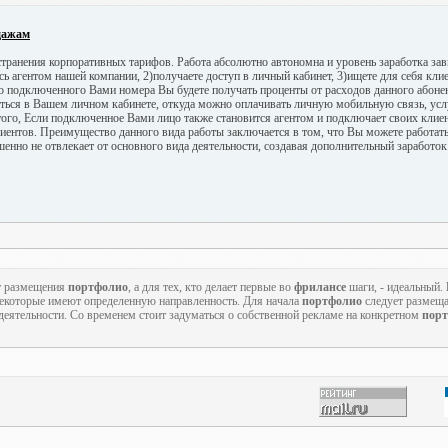
дажам
транения корпоративных тарифов. Работа абсолютно автономна и уровень заработка зави
сь агентом нашей компании, 2)получаете доступ в личный кабинет, 3)ищете для себя клие
о подключенного Вами номера Вы будете получать проценты от расходов данного абоне
аться в Вашем личном кабинете, откуда можно оплачивать личную мобильную связь, усл
ого, Если подключенное Вами лицо также становится агентом и подключает своих клиен
лиентов. Преимущество данного вида работы заключается в том, что Вы можете работать
шенно не отвлекает от основного вида деятельности, создавая дополнительный заработок
т размещения
портфолио
, а для тех, кто делает первые во
фрилансе
шаги, - идеальный.
 некоторые имеют определенную направленность. Для начала
портфолио
следует размеща
еятельности. Со временем стоит задуматься о собственной рекламе на конкретном
порт