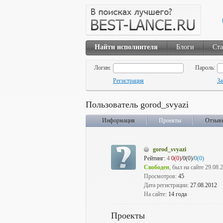
Найти исполнителя
Блоги
Ста
Логин:
Пароль:
Регистрация
За
Пользователь gorod_svyazi
Информация
Проекты
Отзыв
gorod_svyazi
Рейтинг:
4
0(0)
/0(0)/
0(0)
Свободен
, был на сайте 29.08.
Просмотров:
45
Дата регистрации:
27.08.2012
На сайте:
14 года
Проекты