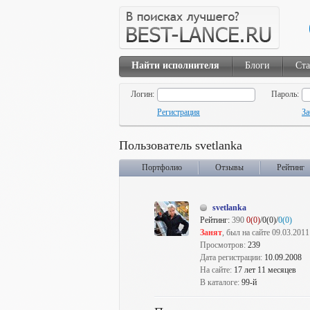
Найти исполнителя
Блоги
Ста
Логин:
Пароль:
Регистрация
За
Пользователь svetlanka
Портфолио
Отзывы
Рейтинг
svetlanka
Рейтинг:
390
0(0)
/0(0)/
0(0)
Занят
, был на сайте 09.03.2011
Просмотров:
239
Дата регистрации:
10.09.2008
На сайте:
17 лет 11 месяцев
В каталоге:
99-й