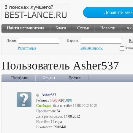
Добавить зака
Найти исполнителя
Блоги
Статьи
Новости
Ак
Логин:
Пароль:
Регистрация
Забыли пароль?
Запо
Пользователь Asher537
Портфолио
Отзывы
Рейтинг
Asher537
Рейтинг:
1
0(0)
/0(0)/
0(0)
Свободен
, был на сайте 14.08.2012 19:21
Просмотров:
64
Дата регистрации:
14.08.2012
На сайте:
14 года
В каталоге:
20164-й