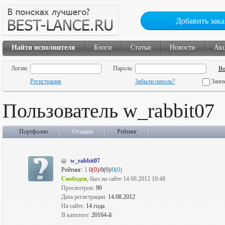
Добавить зака
Найти исполнителя
Блоги
Статьи
Новости
Ак
Логин:
Пароль:
Регистрация
Забыли пароль?
Запо
Пользователь w_rabbit07
Портфолио
Отзывы
Рейтинг
w_rabbit07
Рейтинг:
1
0(0)
/0(0)/
0(0)
Свободен
, был на сайте 14.08.2012 10:48
Просмотров:
90
Дата регистрации:
14.08.2012
На сайте:
14 года
В каталоге:
20164-й