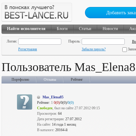
Добавить зака
Найти исполнителя
Блоги
Статьи
Новости
Ак
Логин:
Пароль:
Регистрация
Забыли пароль?
Запо
Пользователь Mas_Elena8
Портфолио
Отзывы
Рейтинг
Mas_Elena85
Рейтинг:
1
0(0)
/0(0)/
0(0)
Свободен
, был на сайте 27.07.2012 09:15
Просмотров:
64
Дата регистрации:
27.07.2012
На сайте:
14 года 1 месяц
В каталоге:
20164-й