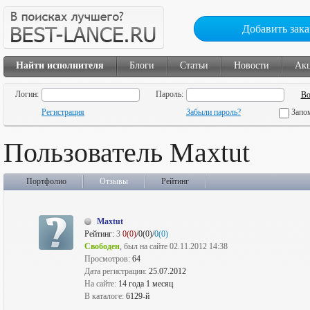
Добавить зака
Найти исполнителя
Блоги
Статьи
Новости
Ак
Логин:
Пароль:
Регистрация
Забыли пароль?
Запо
Пользователь Maxtut
Портфолио
Отзывы
Рейтинг
Maxtut
Рейтинг:
3
0(0)
/0(0)/
0(0)
Свободен
, был на сайте 02.11.2012 14:38
Просмотров:
64
Дата регистрации:
25.07.2012
На сайте:
14 года 1 месяц
В каталоге:
6129-й