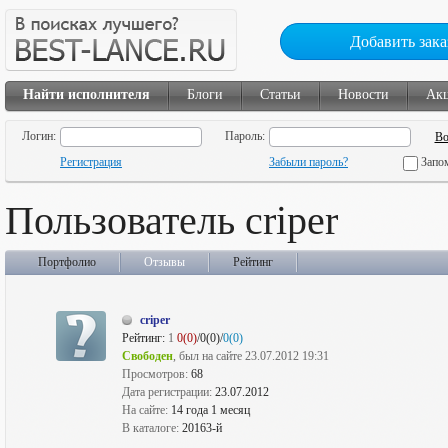
Добавить зака
Найти исполнителя
Блоги
Статьи
Новости
Ак
Логин:
Пароль:
Регистрация
Забыли пароль?
Запо
Пользователь criper
Портфолио
Отзывы
Рейтинг
criper
Рейтинг:
1
0(0)
/0(0)/
0(0)
Свободен
, был на сайте 23.07.2012 19:31
Просмотров:
68
Дата регистрации:
23.07.2012
На сайте:
14 года 1 месяц
В каталоге:
20163-й