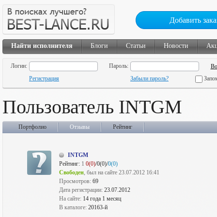
Добавить зака
Найти исполнителя
Блоги
Статьи
Новости
Ак
Логин:
Пароль:
Регистрация
Забыли пароль?
Запо
Пользователь INTGM
Портфолио
Отзывы
Рейтинг
INTGM
Рейтинг:
1
0(0)
/0(0)/
0(0)
Свободен
, был на сайте 23.07.2012 16:41
Просмотров:
69
Дата регистрации:
23.07.2012
На сайте:
14 года 1 месяц
В каталоге:
20163-й