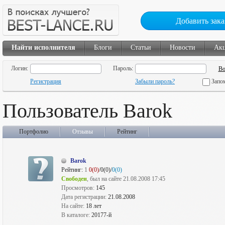
Добавить зака
Найти исполнителя
Блоги
Статьи
Новости
Ак
Логин:
Пароль:
Регистрация
Забыли пароль?
Запо
Пользователь Barok
Портфолио
Отзывы
Рейтинг
Barok
Рейтинг:
1
0(0)
/0(0)/
0(0)
Свободен
, был на сайте 21.08.2008 17:45
Просмотров:
145
Дата регистрации:
21.08.2008
На сайте:
18 лет
В каталоге:
20177-й