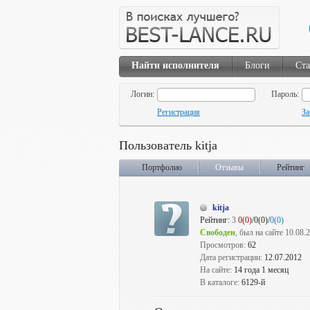
Найти исполнителя
Блоги
Ста
Логин:
Пароль:
Регистрация
За
Пользователь kitja
Портфолио
Отзывы
Рейтинг
kitja
Рейтинг:
3
0(0)
/0(0)/
0(0)
Свободен
, был на сайте 10.08.
Просмотров:
62
Дата регистрации:
12.07.2012
На сайте:
14 года 1 месяц
В каталоге:
6129-й