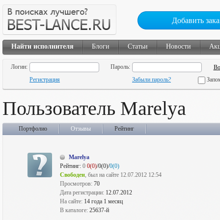
Добавить зака
Найти исполнителя
Блоги
Статьи
Новости
Ак
Логин:
Пароль:
Регистрация
Забыли пароль?
Запо
Пользователь Marelya
Портфолио
Отзывы
Рейтинг
Marelya
Рейтинг:
0
0(0)
/0(0)/
0(0)
Свободен
, был на сайте 12.07.2012 12:54
Просмотров:
70
Дата регистрации:
12.07.2012
На сайте:
14 года 1 месяц
В каталоге:
25637-й