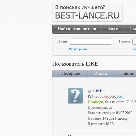
Найти исполнителя
Блоги
Ста
Логин:
Пароль:
Регистрация
За
Пользователь LIKE
Портфолио
Отзывы
Рейтинг
LIKE
Рейтинг:
2
0(0)
/0(0)/
0(0)
Свободен
, был на сайте 17.07.
Просмотров:
63
Дата регистрации:
08.07.2012
На сайте:
14 года 1 месяц
В каталоге:
8122-й