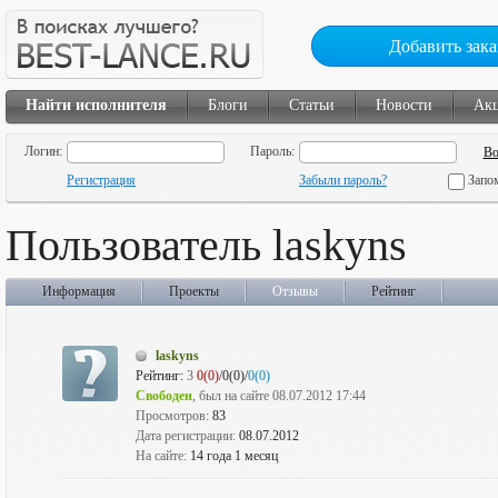
Добавить зака
Найти исполнителя
Блоги
Статьи
Новости
Ак
Логин:
Пароль:
Регистрация
Забыли пароль?
Запо
Пользователь laskyns
Информация
Проекты
Отзывы
Рейтинг
laskyns
Рейтинг:
3
0(0)
/0(0)/
0(0)
Свободен
, был на сайте 08.07.2012 17:44
Просмотров:
83
Дата регистрации:
08.07.2012
На сайте:
14 года 1 месяц