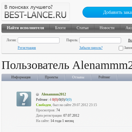
Добавить зака
Найти исполнителя
Блоги
Статьи
Новости
Ак
Логин:
Пароль:
Регистрация
Забыли пароль?
Запо
Пользователь Alenammm
Информация
Проекты
Отзывы
Рейтинг
Alenammm2012
Рейтинг:
4
0(0)
/0(0)/
0(0)
Свободен
, был на сайте 29.07.2012 23:15
Просмотров:
74
Дата регистрации:
07.07.2012
На сайте:
14 года 1 месяц