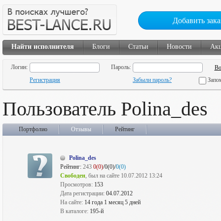
Добавить зака
Найти исполнителя
Блоги
Статьи
Новости
Ак
Логин:
Пароль:
Регистрация
Забыли пароль?
Запо
Пользователь Polina_des
Портфолио
Отзывы
Рейтинг
Polina_des
Рейтинг:
243
0(0)
/0(0)/
0(0)
Свободен
, был на сайте 10.07.2012 13:24
Просмотров:
153
Дата регистрации:
04.07.2012
На сайте:
14 года 1 месяц 5 дней
В каталоге:
195-й