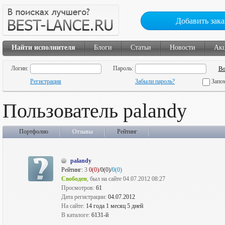
Добавить зака
Найти исполнителя
Блоги
Статьи
Новости
Ак
Логин:
Пароль:
Регистрация
Забыли пароль?
Запо
Пользователь palandy
Портфолио
Отзывы
Рейтинг
palandy
Рейтинг:
3
0(0)
/0(0)/
0(0)
Свободен
, был на сайте 04.07.2012 08:27
Просмотров:
61
Дата регистрации:
04.07.2012
На сайте:
14 года 1 месяц 5 дней
В каталоге:
6131-й