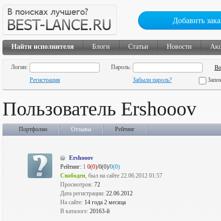
Добавить зака
Найти исполнителя
Блоги
Статьи
Новости
Ак
Логин:
Пароль:
Регистрация
Забыли пароль?
Запо
Пользователь Ershooov
Портфолио
Отзывы
Рейтинг
Ershooov
Рейтинг:
1
0(0)
/0(0)/
0(0)
Свободен
, был на сайте 22.06.2012 01:57
Просмотров:
72
Дата регистрации:
22.06.2012
На сайте:
14 года 2 месяца
В каталоге:
20163-й