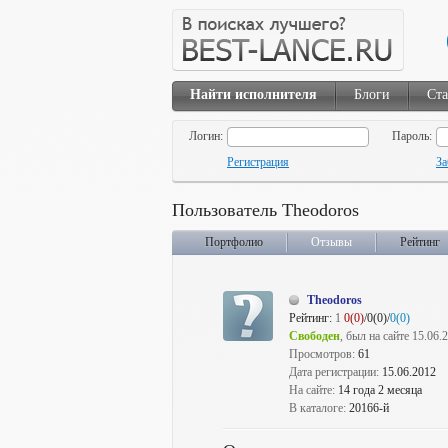
Найти исполнителя
Блоги
Ста
Логин:
Пароль:
Регистрация
За
Пользователь Theodoros
Портфолио
Отзывы
Рейтинг
Theodoros
Рейтинг:
1
0(0)
/0(0)/
0(0)
Свободен
, был на сайте 15.06.
Просмотров:
61
Дата регистрации:
15.06.2012
На сайте:
14 года 2 месяца
В каталоге:
20166-й