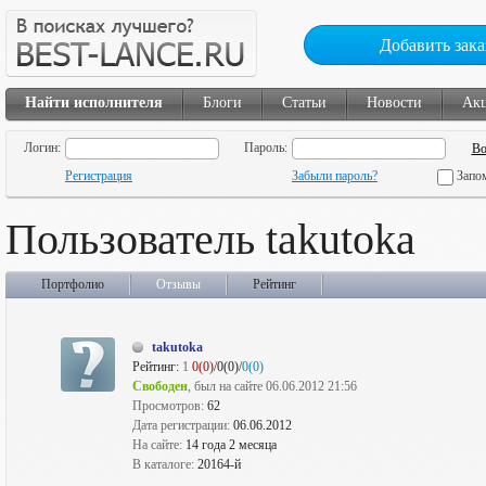
Добавить зака
Найти исполнителя
Блоги
Статьи
Новости
Ак
Логин:
Пароль:
Регистрация
Забыли пароль?
Запо
Пользователь takutoka
Портфолио
Отзывы
Рейтинг
takutoka
Рейтинг:
1
0(0)
/0(0)/
0(0)
Свободен
, был на сайте 06.06.2012 21:56
Просмотров:
62
Дата регистрации:
06.06.2012
На сайте:
14 года 2 месяца
В каталоге:
20164-й