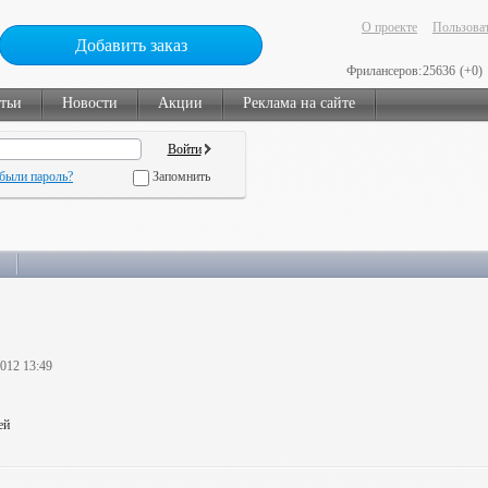
О проекте
Пользоват
Добавить заказ
Фрилансеров:
25636
(+0)
тьи
Новости
Акции
Реклама на сайте
были пароль?
Запомнить
2012 13:49
ей