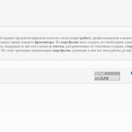
й вариант продемонстрировать качество своих
услуг
(
работ
), профессионализм и компе
альную оценку каждого
фрилансера
. Но
портфолио
мало создать, его необходимо гра
ты, выдержки из них или ссылки на
тексты
, разграниченные по тематикам и видам, а
по
. Не стоит чрезмерно перенасыщать
портфолио
, размещая в нем все свои работы да ещ