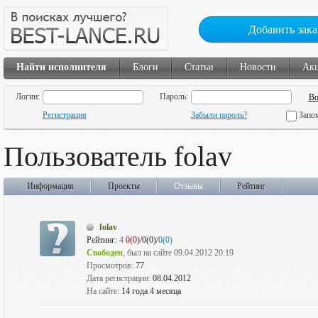
Добавить зака
Найти исполнителя
Блоги
Статьи
Новости
Ак
Логин:
Пароль:
Регистрация
Забыли пароль?
Запо
Пользователь folav
Информация
Проекты
Отзывы
Рейтинг
folav
Рейтинг:
4
0(0)
/0(0)/
0(0)
Свободен
, был на сайте 09.04.2012 20:19
Просмотров:
77
Дата регистрации:
08.04.2012
На сайте:
14 года 4 месяца