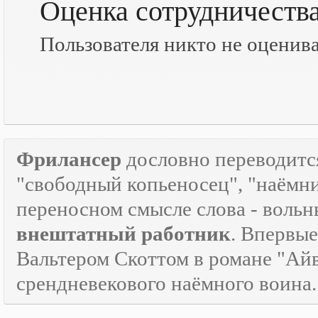
Оценка сотрудничеств
Пользователя никто не оценив
Фрилансер
дословно переводится
"свободный копьеносец", "наёмник"
переносном смысле слова - воль
внештатный работник
. Впервые
Вальтером Скоттом в романе "Айв
срендневекового наёмного воина.