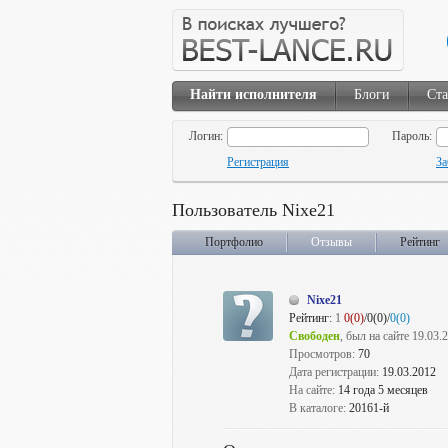
Найти исполнителя
Блоги
Ста
Логин:
Пароль:
Регистрация
За
Пользователь Nixe21
Портфолио
Отзывы
Рейтинг
Nixe21
Рейтинг:
1
0(0)
/0(0)/
0(0)
Свободен
, был на сайте 19.03.
Просмотров:
70
Дата регистрации:
19.03.2012
На сайте:
14 года 5 месяцев
В каталоге:
20161-й