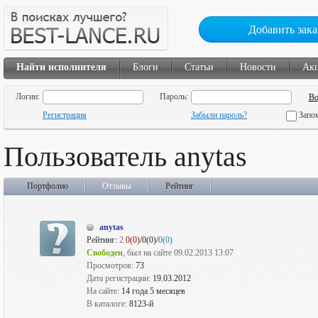
Добавить зака
Найти исполнителя
Блоги
Статьи
Новости
Ак
Логин:
Пароль:
Регистрация
Забыли пароль?
Запо
Пользователь anytas
Портфолио
Отзывы
Рейтинг
anytas
Рейтинг:
2
0(0)
/0(0)/
0(0)
Свободен
, был на сайте 09.02.2013 13:07
Просмотров:
73
Дата регистрации:
19.03.2012
На сайте:
14 года 5 месяцев
В каталоге:
8123-й