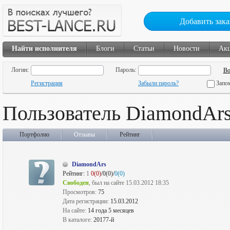
Добавить зака
Найти исполнителя
Блоги
Статьи
Новости
Ак
Логин:
Пароль:
Регистрация
Забыли пароль?
Запо
Пользователь DiamondAr
Портфолио
Отзывы
Рейтинг
DiamondArs
Рейтинг:
1
0(0)
/0(0)/
0(0)
Свободен
, был на сайте 15.03.2012 18:35
Просмотров:
75
Дата регистрации:
15.03.2012
На сайте:
14 года 5 месяцев
В каталоге:
20177-й