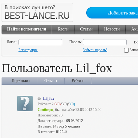
Добавить зака
Найти исполнителя
Блоги
Статьи
Новости
Ак
Логин:
Пароль:
Регистрация
Забыли пароль?
Запо
Пользователь Lil_fox
Портфолио
Отзывы
Рейтинг
Lil_fox
Рейтинг:
2
0(0)
/0(0)/
0(0)
Свободен
, был на сайте 23.03.2012 15:50
Просмотров:
78
Дата регистрации:
09.03.2012
На сайте:
14 года 5 месяцев
В каталоге:
8122-й