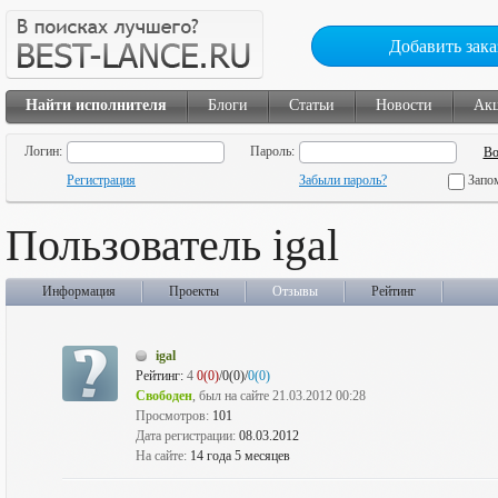
Добавить зака
Найти исполнителя
Блоги
Статьи
Новости
Ак
Логин:
Пароль:
Регистрация
Забыли пароль?
Запо
Пользователь igal
Информация
Проекты
Отзывы
Рейтинг
igal
Рейтинг:
4
0(0)
/0(0)/
0(0)
Свободен
, был на сайте 21.03.2012 00:28
Просмотров:
101
Дата регистрации:
08.03.2012
На сайте:
14 года 5 месяцев