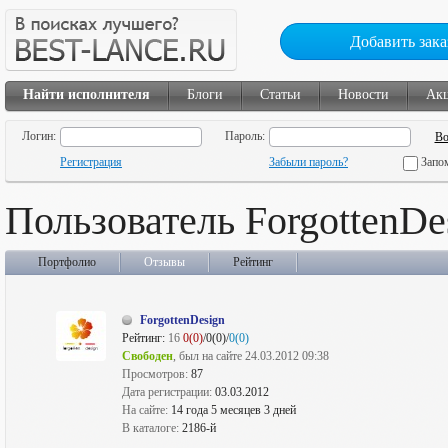
Добавить зака
Найти исполнителя
Блоги
Статьи
Новости
Ак
Логин:
Пароль:
Регистрация
Забыли пароль?
Запо
Пользователь ForgottenDe
Портфолио
Отзывы
Рейтинг
ForgottenDesign
Рейтинг:
16
0(0)
/0(0)/
0(0)
Свободен
, был на сайте 24.03.2012 09:38
Просмотров:
87
Дата регистрации:
03.03.2012
На сайте:
14 года 5 месяцев 3 дней
В каталоге:
2186-й