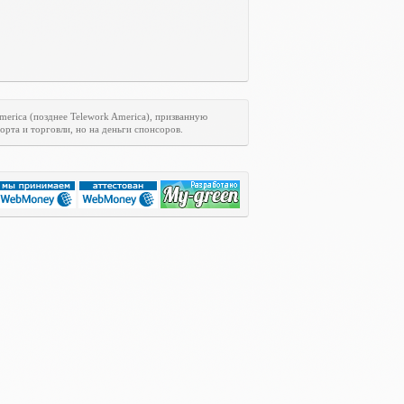
merica
(позднее
Telework
America
), призванную
рта и торговли, но на деньги спонсоров.