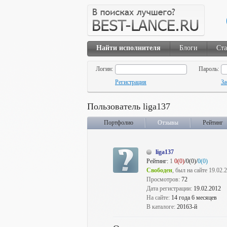
Найти исполнителя
Блоги
Ста
Логин:
Пароль:
Регистрация
За
Пользователь liga137
Портфолио
Отзывы
Рейтинг
liga137
Рейтинг:
1
0(0)
/0(0)/
0(0)
Свободен
, был на сайте 19.02.
Просмотров:
72
Дата регистрации:
19.02.2012
На сайте:
14 года 6 месяцев
В каталоге:
20163-й