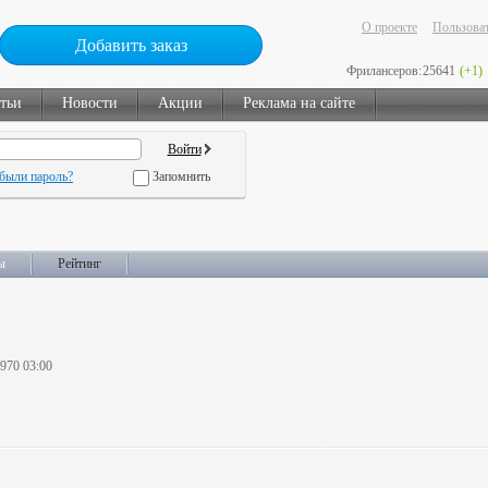
О проекте
Пользоват
Добавить заказ
Фрилансеров:
25641
(+1)
тьи
Новости
Акции
Реклама на сайте
были пароль?
Запомнить
ы
Рейтинг
1970 03:00