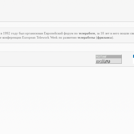
 в 1992 году был организован Европейский форум по
телеработе
, за 10 лет в него вошли 
ие конференции
European
Telework
Week
по развитию
телеработы
(
фриланса
).