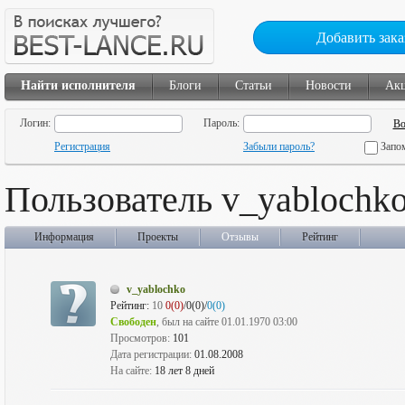
Добавить зака
Найти исполнителя
Блоги
Статьи
Новости
Ак
Логин:
Пароль:
Регистрация
Забыли пароль?
Запо
Пользователь v_yablochk
Информация
Проекты
Отзывы
Рейтинг
v_yablochko
Рейтинг:
10
0(0)
/0(0)/
0(0)
Свободен
, был на сайте 01.01.1970 03:00
Просмотров:
101
Дата регистрации:
01.08.2008
На сайте:
18 лет 8 дней