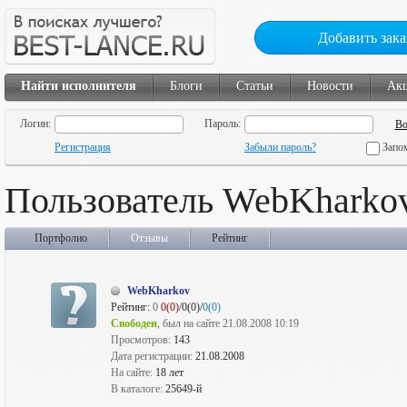
Добавить зака
Найти исполнителя
Блоги
Статьи
Новости
Ак
Логин:
Пароль:
Регистрация
Забыли пароль?
Запо
Пользователь WebKharko
Портфолио
Отзывы
Рейтинг
WebKharkov
Рейтинг:
0
0(0)
/0(0)/
0(0)
Свободен
, был на сайте 21.08.2008 10:19
Просмотров:
143
Дата регистрации:
21.08.2008
На сайте:
18 лет
В каталоге:
25649-й