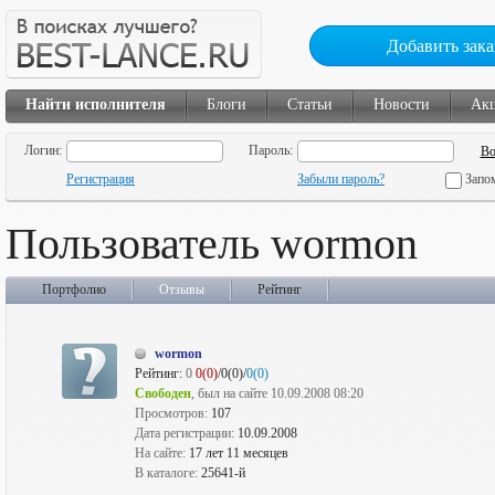
Добавить зака
Найти исполнителя
Блоги
Статьи
Новости
Ак
Логин:
Пароль:
Регистрация
Забыли пароль?
Запо
Пользователь wormon
Портфолио
Отзывы
Рейтинг
wormon
Рейтинг:
0
0(0)
/0(0)/
0(0)
Свободен
, был на сайте 10.09.2008 08:20
Просмотров:
107
Дата регистрации:
10.09.2008
На сайте:
17 лет 11 месяцев
В каталоге:
25641-й