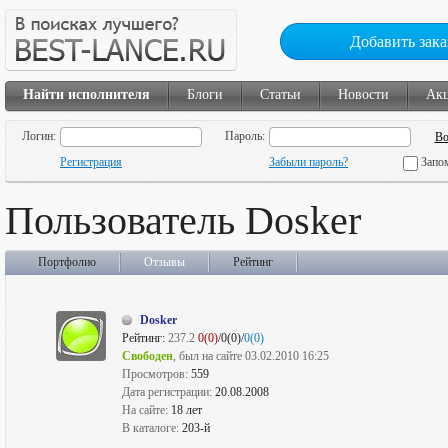
Добавить зака
Найти исполнителя
Блоги
Статьи
Новости
Ак
Логин:
Пароль:
Регистрация
Забыли пароль?
Запо
Пользователь Dosker
Портфолио
Отзывы
Рейтинг
Dosker
Рейтинг:
237.2
0(0)
/0(0)/
0(0)
Свободен
, был на сайте 03.02.2010 16:25
Просмотров:
559
Дата регистрации:
20.08.2008
На сайте:
18 лет
В каталоге:
203-й