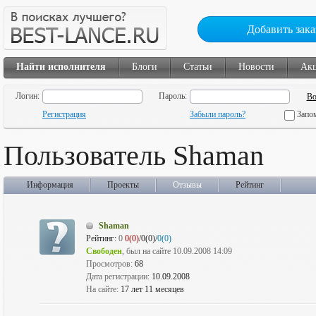
Добавить зака
Найти исполнителя
Блоги
Статьи
Новости
Ак
Логин:
Пароль:
Регистрация
Забыли пароль?
Запо
Пользователь Shaman
Информация
Проекты
Отзывы
Рейтинг
Shaman
Рейтинг:
0
0(0)
/0(0)/
0(0)
Свободен
, был на сайте 10.09.2008 14:09
Просмотров:
68
Дата регистрации:
10.09.2008
На сайте:
17 лет 11 месяцев