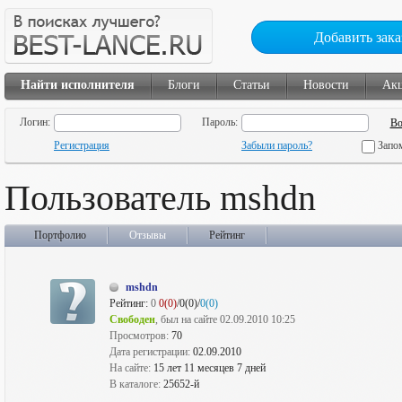
Добавить зака
Найти исполнителя
Блоги
Статьи
Новости
Ак
Логин:
Пароль:
Регистрация
Забыли пароль?
Запо
Пользователь mshdn
Портфолио
Отзывы
Рейтинг
mshdn
Рейтинг:
0
0(0)
/0(0)/
0(0)
Свободен
, был на сайте 02.09.2010 10:25
Просмотров:
70
Дата регистрации:
02.09.2010
На сайте:
15 лет 11 месяцев 7 дней
В каталоге:
25652-й