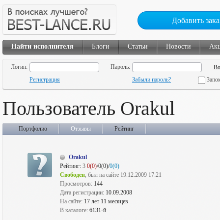
Добавить зака
Найти исполнителя
Блоги
Статьи
Новости
Ак
Логин:
Пароль:
Регистрация
Забыли пароль?
Запо
Пользователь Orakul
Портфолио
Отзывы
Рейтинг
Orakul
Рейтинг:
3
0(0)
/0(0)/
0(0)
Свободен
, был на сайте 19.12.2009 17:21
Просмотров:
144
Дата регистрации:
10.09.2008
На сайте:
17 лет 11 месяцев
В каталоге:
6131-й