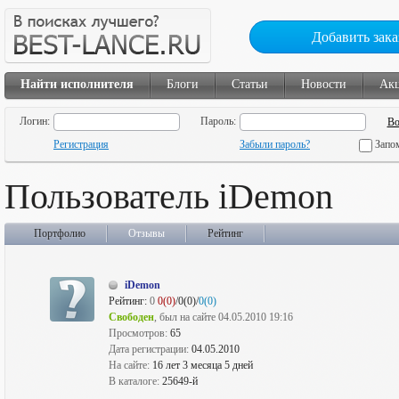
Добавить зака
Найти исполнителя
Блоги
Статьи
Новости
Ак
Логин:
Пароль:
Регистрация
Забыли пароль?
Запо
Пользователь iDemon
Портфолио
Отзывы
Рейтинг
iDemon
Рейтинг:
0
0(0)
/0(0)/
0(0)
Свободен
, был на сайте 04.05.2010 19:16
Просмотров:
65
Дата регистрации:
04.05.2010
На сайте:
16 лет 3 месяца 5 дней
В каталоге:
25649-й