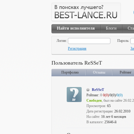
Найти исполнителя
Блоги
Ста
Логин:
Пароль:
Регистрация
За
Пользователь ReSSeT
Портфолио
Отзывы
Рейтинг
ReSSeT
Рейтинг:
0
0(0)
/0(0)/
0(0)
Свободен
, был на сайте 26.02.
Просмотров:
65
Дата регистрации:
26.02.2010
На сайте:
16 лет 6 месяцев
В каталоге:
25646-й