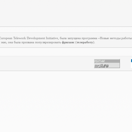
European
Telework
Development
Initiative
, была запущена программа «Новые методы работы 
 экю, она была призвана популяризировать
фриланс
(
телеработу
).