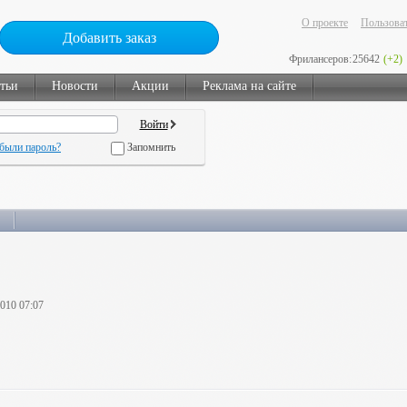
О проекте
Пользоват
Добавить заказ
Фрилансеров:
25642
(+2)
тьи
Новости
Акции
Реклама на сайте
были пароль?
Запомнить
2010 07:07