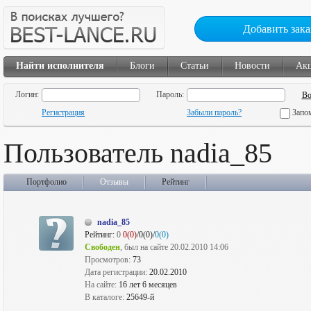
Добавить зака
Найти исполнителя
Блоги
Статьи
Новости
Ак
Логин:
Пароль:
Регистрация
Забыли пароль?
Запо
Пользователь nadia_85
Портфолио
Отзывы
Рейтинг
nadia_85
Рейтинг:
0
0(0)
/0(0)/
0(0)
Свободен
, был на сайте 20.02.2010 14:06
Просмотров:
73
Дата регистрации:
20.02.2010
На сайте:
16 лет 6 месяцев
В каталоге:
25649-й