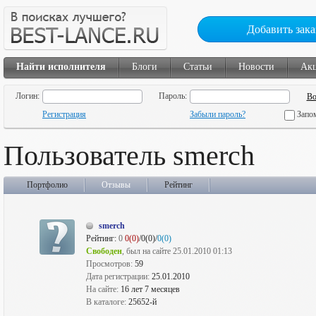
Добавить зака
Найти исполнителя
Блоги
Статьи
Новости
Ак
Логин:
Пароль:
Регистрация
Забыли пароль?
Запо
Пользователь smerch
Портфолио
Отзывы
Рейтинг
smerch
Рейтинг:
0
0(0)
/0(0)/
0(0)
Свободен
, был на сайте 25.01.2010 01:13
Просмотров:
59
Дата регистрации:
25.01.2010
На сайте:
16 лет 7 месяцев
В каталоге:
25652-й