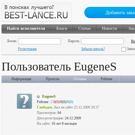
Добавить зака
Найти исполнителя
Блоги
Статьи
Новости
Ак
Логин:
Пароль:
Регистрация
Забыли пароль?
Запо
Пользователь EugeneS
Информация
Проекты
Отзывы
Рейтинг
EugeneS
Рейтинг:
2
0(0)
/0(0)/
0(0)
Свободен
, был на сайте 25.12.2009 20:37
Просмотров:
64
Дата регистрации:
24.12.2009
На сайте:
16 лет 8 месяцев