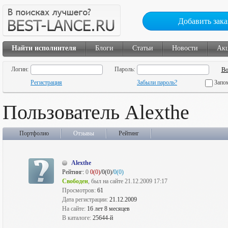
Добавить зака
Найти исполнителя
Блоги
Статьи
Новости
Ак
Логин:
Пароль:
Регистрация
Забыли пароль?
Запо
Пользователь Alexthe
Портфолио
Отзывы
Рейтинг
Alexthe
Рейтинг:
0
0(0)
/0(0)/
0(0)
Свободен
, был на сайте 21.12.2009 17:17
Просмотров:
61
Дата регистрации:
21.12.2009
На сайте:
16 лет 8 месяцев
В каталоге:
25644-й