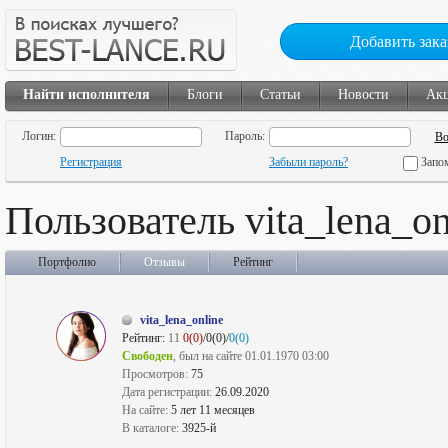
Добавить зака
Найти исполнителя
Блоги
Статьи
Новости
Ак
Логин:
Пароль:
Регистрация
Забыли пароль?
Запо
Пользователь vita_lena_on
Портфолио
Отзывы
Рейтинг
vita_lena_online
Рейтинг:
11
0(0)
/0(0)/
0(0)
Свободен
, был на сайте 01.01.1970 03:00
Просмотров:
75
Дата регистрации:
26.09.2020
На сайте:
5 лет 11 месяцев
В каталоге:
3925-й