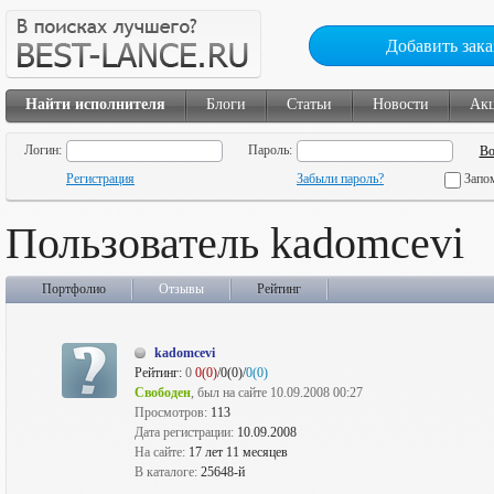
Добавить зака
Найти исполнителя
Блоги
Статьи
Новости
Ак
Логин:
Пароль:
Регистрация
Забыли пароль?
Запо
Пользователь kadomcevi
Портфолио
Отзывы
Рейтинг
kadomcevi
Рейтинг:
0
0(0)
/0(0)/
0(0)
Свободен
, был на сайте 10.09.2008 00:27
Просмотров:
113
Дата регистрации:
10.09.2008
На сайте:
17 лет 11 месяцев
В каталоге:
25648-й